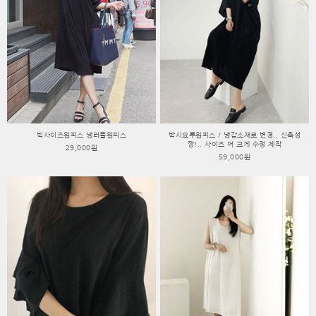
빅사이즈원피스 냉러플원피스
박시요루원피스 / 냉감소재로 변경.. 신축성
짱!.. 사이즈 더 크게 수정 제작
29,000원
59,000원