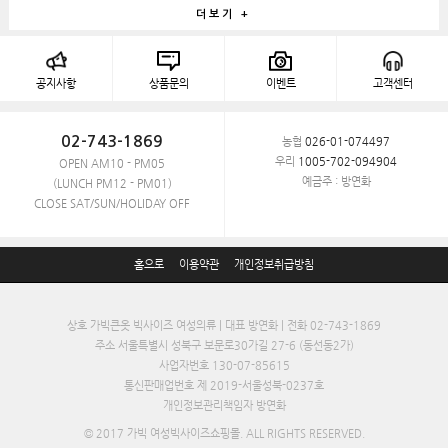
더보기 +
공지사항
상품문의
이벤트
고객센터
02-743-1869
농협
026-01-074497
우리
1005-702-094904
OPEN AM10 - PM05
예금주 : 방연화
(LUNCH PM12 - PM01)
CLOSE SAT/SUN/HOLIDAY OFF
홈으로
이용약관
개인정보취급방침
상호 가빅큰옷 빅사이즈 여성의류 | 대표 방연화 | 전화 02-743-1869
주소 서울특별시 성북구 보문로30가길 27-6 (동선동2가)
사업자번호 130-07-85615
통신판매업번호 제 2019-서울성북-0237호
개인정보관리책임자 방연화
© 2017 가빅 여성빅사이즈쇼핑몰. ALL RIGHTS RESERVED.