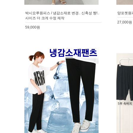
박시요루원피스 / 냉감소재로 변경.. 신축성 짱!..
양포켓원
사이즈 더 크게 수정 제작
27,000원
59,000원