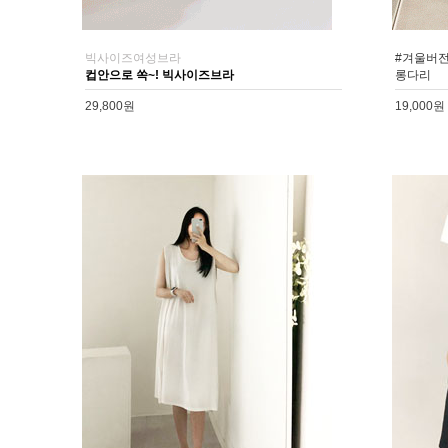
빅사이즈여성브라
#겨울버전
컵안으로 쏙~! 빅사이즈브라
롱다리
29,800원
19,000원