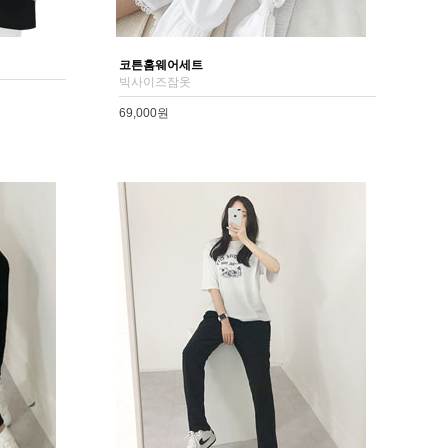
코튼홈웨어세트
빅사이즈잠옷
69,000원