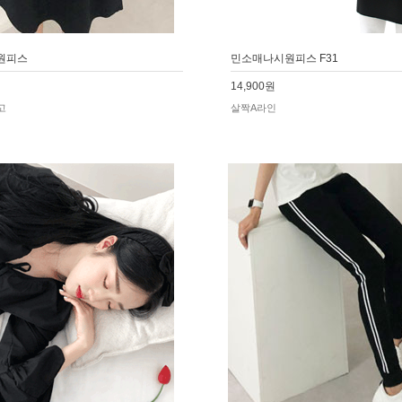
원피스
민소매나시원피스 F31
14,900원
고
살짝A라인