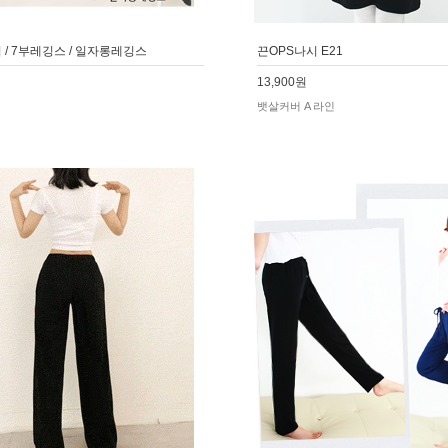
 / 7부레깅스 / 일자롱레깅스
끈OPS나시 E21
13,900원
뱃살커버 A 라인