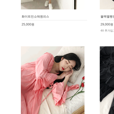
화이트민소매원피스
블랙멜빵
25,000원
29,000원
4X 추가입