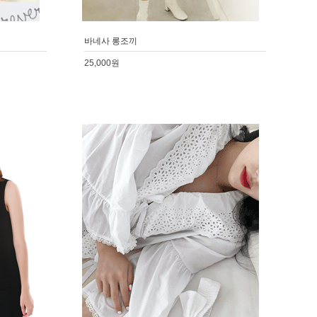
바네사 롱조끼
25,000원