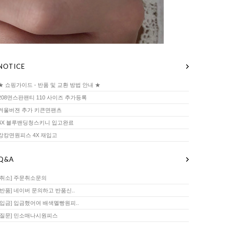
NOTICE
★ 쇼핑가이드 - 반품 및 교환 방법 안내 ★
208면스판팬티 110 사이즈 추가등록
겨울버젼 추가 키큰면팬츠
4X 블루밴딩청스키니 입고완료
캉캉면원피스 4X 재입고
Q&A
[취소] 주문취소문의
[반품] 네이버 문의하고 반품신..
[입금] 입금했어여 배색멜빵원피..
[질문] 민소매나시원피스