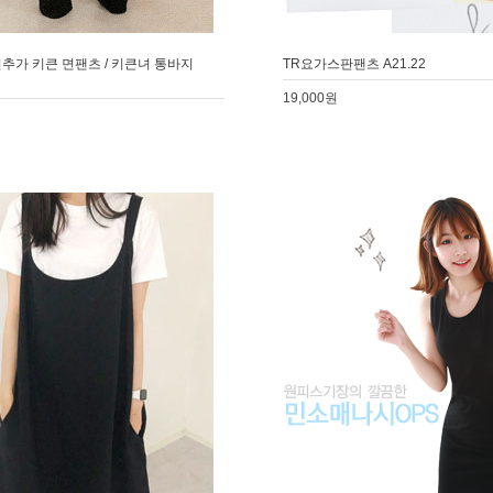
추가 키큰 면팬츠 / 키큰녀 통바지
TR요가스판팬츠 A21.22
19,000원