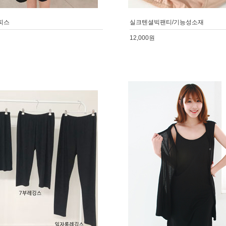
피스
실크텐셜빅팬티/기능성소재
12,000원