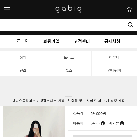
로그인
회원가입
고객센터
공지사항
상의
드레스
아우터
팬츠
슈즈
언더웨어
박시요루원피스 / 냉감소재로 변경.. 신축성 짱!.. 사이즈 더 크게 수정 제작
상품가
59,000
원
배송비
(조건)
지역별