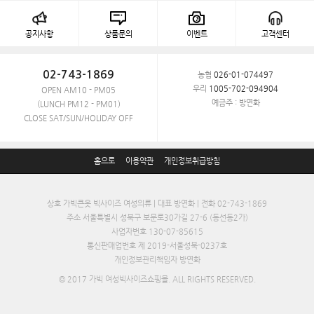
공지사항
상품문의
이벤트
고객센터
02-743-1869
농협
026-01-074497
우리
1005-702-094904
OPEN AM10 - PM05
예금주 : 방연화
(LUNCH PM12 - PM01)
CLOSE SAT/SUN/HOLIDAY OFF
홈으로
이용약관
개인정보취급방침
상호 가빅큰옷 빅사이즈 여성의류 | 대표 방연화 | 전화 02-743-1869
주소 서울특별시 성북구 보문로30가길 27-6 (동선동2가)
사업자번호 130-07-85615
통신판매업번호 제 2019-서울성북-0237호
개인정보관리책임자 방연화
© 2017 가빅 여성빅사이즈쇼핑몰. ALL RIGHTS RESERVED.