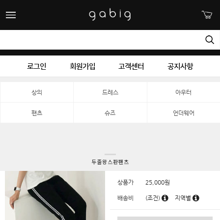
로그인
회원가입
고객센터
공지사항
상의
드레스
아우터
팬츠
슈즈
언더웨어
두줄왕스판팬츠
상품가
25,000
원
배송비
(조건)
지역별