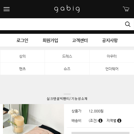
로그인
회원가입
고객센터
공지사항
상의
드레스
아우터
팬츠
슈즈
언더웨어
실크텐셜빅팬티/기능성소재
상품가
12,000
원
배송비
(조건)
지역별