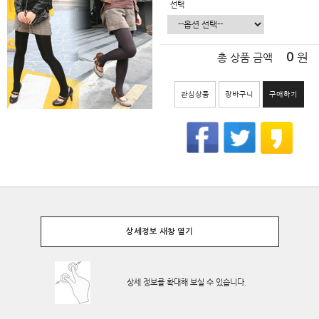
선택
원
0
총 상품 금액
관심상품
장바구니
구매하기
상세정보 새창 열기
상세 정보를 확대해 보실 수 있습니다.