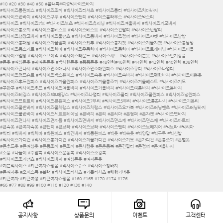
#10 #20 #30 #40 #50 #블랙룩#여성빅사이즈바지
#빅사이즈롱원피스 #빅사이즈조끼 #빅사이즈티셔츠 #빅사이즈롱티 #빅사이즈치마바지
#빅사이즈반바지 #빅사이즈구두 #빅사이즈팬티 #빅사이즈블라우스 #빅사이즈박스티
#빅사이즈 #빅사이즈7부 #빅사이즈부츠 #빅사이즈츄리닝 #빅사이즈겨울바지 #빅사이즈기모바지
#빅사이즈롱조끼 #빅사이즈롱베스트 #빅사이즈베스트 #빅사이즈긴팔티 #빅사이즈반팔티
#빅사이즈냉장고바지 #빅사이즈쿨팬츠 #빅사이즈롱바지 #빅사이즈점퍼 #빅사이즈쟈켓 #빅사이즈남방
#빅사이즈롱패딩 #빅사이즈겨울점퍼 #빅사이즈외투 #빅사이즈롱쟈켓 #빅사이즈겨울쟈켓 #빅사이즈롱남방
#빅사이즈롱스커트 #빅사이즈치마 #빅사이즈주름치마 #빅사이즈롱치마 #빅사이즈트레이닝 #빅사이즈미들
#빅사이즈멜빵 #빅사이즈브이넥 #빅사이즈라운드 #빅사이즈세트 #빅사이즈이쁜옷 #빅사이즈인기상품
#큰옷 #여성큰옷 #귀여운큰옷 #박시한큰옷 #뚱뚱큰옷 #48인치#46인치 #44인치 #42인치 #40인치 #38인치
#빅사이즈끈나시 #빅사이즈민소매나시 #빅사이즈민소매원피스 #빅사이즈큐티 #빅사이즈나염티
#빅사이즈점프슈트 #빅사이즈박스원피스 #빅사이즈속옷 #빅사이즈속바지 #빅사이즈편한바지 #빅사이즈이쁜옷
#빅사이즈후드원피스 #빅사이즈겨울원피스 #빅사이즈겨울롱조끼 #빅사이즈겨울베스트 #빅사이즈기모
#꾸안꾸 #빅사이즈후드 #빅사이즈겨울바지 #빅사이즈가을바지 #빅사이즈여름바지 #빅사이즈봄바지
#빅사이즈레깅스 #빅사이즈5부레깅스 #빅사이즈나염티 #빅사이즈쿨티 #빅사이즈쿨원피스 #빅사이즈냉원피스
#빅사이즈프린트티 #빅사이즈큰원피스 #빅사이즈7부티 #빅사이즈5부티 #빅사이즈롱끈나시 #빅사이즈기본티
#빅사이즈쿨반바지 #빅사이즈쿨치랭스 #빅사이즈치랭스 #빅사이즈요가복 #빅사이즈러닝팬츠 #빅사이즈러닝바지
#빅사이즈쿨반바지 #빅사이즈세트트레이닝 #큰바지 #큰티 #큰치마 #큰점퍼 #큰쟈켓 #빅사이즈면바지
#빅사이즈면나시 #빅사이즈면제품 #빅사이즈면바지 #빅사이즈면소제 #빅사이즈면소재 #빅사이즈아토피
#큰속옷 #큰여자속옷 #큰팬티 #큰브라 #빅사이즈브라 #빅사이즈팬티 #빅사이즈브래지어 #빅브라 #빅치마
#빅티 #빅바지 #빅치마 #빅원피스 #빅긴바지 #빅롱원피스 #빅옷 #빅속옷 #빅양말 #빅구두 #빅신발
#빅사이즈가디건 #빅사이즈롱가디건 #빅사이즈겨울가디건 #빅사이즈기모 #큰가디건 #큰롱조끼 #큰털옷
#큰후드옷 #큰여성옷 #큰롱조끼 #큰조끼 #큰사람옷 #큰운동복 #큰긴팔티 #큰점퍼 #큰겨울바지
#소풍 #나들이 #주말룩 #빅사이즈운동복 #빅사이즈조깅복
#빅사이즈조거팬츠 #빅사이즈바지 #여성큰옷 #여자큰옷
#예쁜빅사이즈 #키큰여자쇼핑몰 #빅사이즈슈즈 #빅사이즈청바지
#큰여자옷 #오피스룩 #블랙 #빅사이즈티셔츠 #커플티셔츠 #체형커버옷
#키큰여자 #키큰여성 #키큰여자쇼핑몰 #160 #165 #170 #174 #176
#66 #77 #88 #99 #100 #110 #120 #130 #140
공지사항
상품문의
이벤트
고객센터