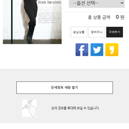
원
0
총 상품 금액
관심상품
장바구니
구매하기
상세정보 새창 열기
상세 정보를 확대해 보실 수 있습니다.